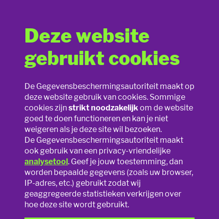
Deze website
Foto’s en filmpjes op school
gebruikt cookies
Lesmateriaal
Allemaal aan de smartphone! Jongeren, ouders,
De Gegevensbeschermingsautoriteit maakt op
leerkrachten,… iedereen heeft vandaag een smartphone.
deze website gebruik van cookies. Sommige
Slim speelgoed
Hierdoor dragen we ook steeds onze eigen camera op zak!
cookies zijn
strikt noodzakelijk
om de website
Het maken van filmpjes en foto’s was nog nooit zo
goed te doen functioneren en kan je niet
eenvoudig! Maar mag dit zomaar overal? Ook op school?
Privacy online
weigeren als je deze site wil bezoeken.
De Gegevensbeschermingsautoriteit maakt
Wie bepaalt er wat wel en niet
Privacy op school
ook gebruik van een privacy-vriendelijke
mag?
analysetool
. Geef je jouw toestemming, dan
worden bepaalde gegevens (zoals uw browser,
Foto’s en filmpjes
In de eerste plaats is het aan de school om te bepalen of de
IP-adres, etc.) gebruikt zodat wij
smartphone gebruikt mag worden op school, wanneer en
geaggregeerde statistieken verkrijgen over
Sexting
door wie. Laat de school het nemen van foto’s en filmpjes toe
hoe deze site wordt gebruikt.
(bv. tijdens de pauzes) dan speelt ook nog de privacywet.