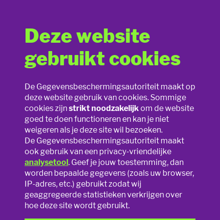
Deze website
Waarom wel, waarom niet?
gebruikt cookies
Lesmateriaal
Ben je nog niet overtuigd? Laten we eens enkele foto’s
De Gegevensbeschermingsautoriteit maakt op
aftoetsen aan de realiteit. Je zal merken dat niets zwart-wit is
deze website gebruik van cookies. Sommige
Slim speelgoed
en dat ieder beeld andere overwegingen oproept.
cookies zijn
strikt noodzakelijk
om de website
goed te doen functioneren en kan je niet
Baby neemt een badje
Privacy online
weigeren als je deze site wil bezoeken.
De Gegevensbeschermingsautoriteit maakt
Privacy op school
ook gebruik van een privacy-vriendelijke
analysetool
. Geef je jouw toestemming, dan
worden bepaalde gegevens (zoals uw browser,
Foto’s en filmpjes
IP-adres, etc.) gebruikt zodat wij
geaggregeerde statistieken verkrijgen over
Sexting
hoe deze site wordt gebruikt.