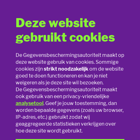
Deze website
De elektronische
gebruikt cookies
identiteitskaart
Lesmateriaal
De Gegevensbeschermingsautoriteit maakt op
Op de elektronische identiteitskaart (eID) staan
deze website gebruik van cookies. Sommige
Slim speelgoed
persoonsgegevens op de kaart zelf maar ook op de
cookies zijn
strikt noodzakelijk
om de website
elektronische chip. Als de zichtbare gegevens voldoende zijn
goed te doen functioneren en kan je niet
Privacy online
om jou een dienst te verlenen, is het niet toegestaan is om de
weigeren als je deze site wil bezoeken.
eID elektronisch te lezen. De gegevens op de chip mogen
De Gegevensbeschermingsautoriteit maakt
Privacy op school
alleen gebruikt worden als dat echt noodzakelijk is en als het
ook gebruik van een privacy-vriendelijke
relevant is voor de geboden dienst.
analysetool
. Geef je jouw toestemming, dan
worden bepaalde gegevens (zoals uw browser,
Foto’s en filmpjes
Bijvoorbeeld: bepaalde scholen, kinderdagverblijven, etc.
IP-adres, etc.) gebruikt zodat wij
vragen om de eID of de Kids-ID voor te leggen bij het
geaggregeerde statistieken verkrijgen over
binnenkomen van het gebouw. Deze controle mag niet
Sexting
hoe deze site wordt gebruikt.
verder gaan dan het verifiëren van de identiteit en de