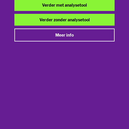
informatie op de chip mag niet gelezen worden als dat niet
Sharenting
Verder met analysetool
noodzakelijk is.
Bovendien mogen de gegevens op de eID nooit gekopieerd
Verder zonder analysetool
Smartphones & apps
worden, tenzij in enkele uitzonderlijke gevallen (de banken en
de verzekeringsmaatschappijen zijn verplicht om de
Meer info
eID
gegevens te kopiëren wanneer men klant bij hen wordt).
Voor wie is de eID?
Iedere Belg vanaf 12 jaar ontvangt een eID
Vanaf 15 jaar is het verplicht om altijd zijn eID bij te
hebben.
Waartoe dient de eID?
Met de eID kan je officieel je identiteit bewijzen maar ook
online communiceren met de overheidsdiensten.