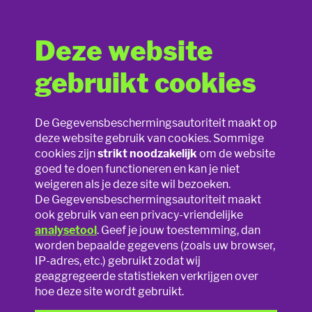
Deze website
Delen van je locatie
gebruikt cookies
De nieuwe privacywet van A tot Z
Waarom wel?
De Gegevensbeschermingsautoriteit maakt op
deze website gebruik van cookies. Sommige
Misinformatie en disinformatie
Het delen van je locatie heeft voor- en nadelen. Een groot
cookies zijn
strikt noodzakelijk
om de website
voordeel is dat je vrienden weten waar je bent. Maar… besef
goed te doen functioneren en kan je niet
Slim speelgoed
goed dat als je jouw locatie deelt, meer mensen dan je denkt
weigeren als je deze site wil bezoeken.
weten waar je bent.
De Gegevensbeschermingsautoriteit maakt
Privacy online
ook gebruik van een privacy-vriendelijke
Als je jouw profiel niet goed hebt afgeschermd kunnen
analysetool
. Geef je jouw toestemming, dan
mensen die geen vrienden met je zijn ook zien waar je op dat
worden bepaalde gegevens (zoals uw browser,
Privacy op school
moment bent of waar je allemaal bent geweest. Gebruik
IP-adres, etc.) gebruikt zodat wij
daarom de
privacyinstellingen
van sociale netwerksites om
geaggregeerde statistieken verkrijgen over
je profiel af te schermen voor onbekenden.
Smartphones & apps
hoe deze site wordt gebruikt.
Waarom niet?