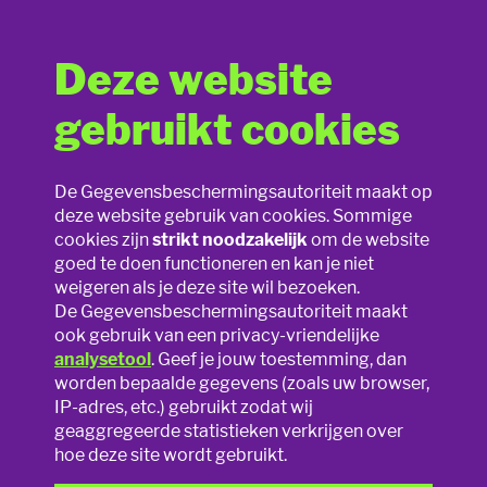
Deze website
Foto’s en filmpjes op school
gebruikt cookies
De nieuwe privacywet van A tot Z
Smartphones zijn niet meer weg te denken! Ook op school
De Gegevensbeschermingsautoriteit maakt op
worden filmpjes gemaakt of foto’s getrokken. Maar mag
deze website gebruik van cookies. Sommige
Misinformatie en disinformatie
dit allemaal wel zomaar? En wat als de school of de
cookies zijn
strikt noodzakelijk
om de website
leerkracht zelf iets wil filmen? En mag je die filmpjes dan
goed te doen functioneren en kan je niet
ook online plaatsen?
Slim speelgoed
weigeren als je deze site wil bezoeken.
De Gegevensbeschermingsautoriteit maakt
Filmen tijdens de les
Privacy online
ook gebruik van een privacy-vriendelijke
analysetool
. Geef je jouw toestemming, dan
Als iemand tijdens de les wil filmen, zal iedereen die in beeld
worden bepaalde gegevens (zoals uw browser,
Privacy op school
komt zijn toestemming moeten geven. Dit geldt zowel voor
IP-adres, etc.) gebruikt zodat wij
de leerkracht als de leerlingen, dus ook je leerkracht mag jou
geaggregeerde statistieken verkrijgen over
niet zomaar filmen. Voor het online zetten van je foto’s en
Smartphones & apps
hoe deze site wordt gebruikt.
filmpjes heb je nog een extra toestemming nodig!